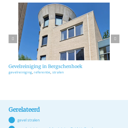
n
gevelreiniging
referentie
stralen
Gevelreiniging in Bergschenhoek
Ge
gevelreiniging
,
referentie
,
stralen
ge
Gerelateerd
gevel stralen