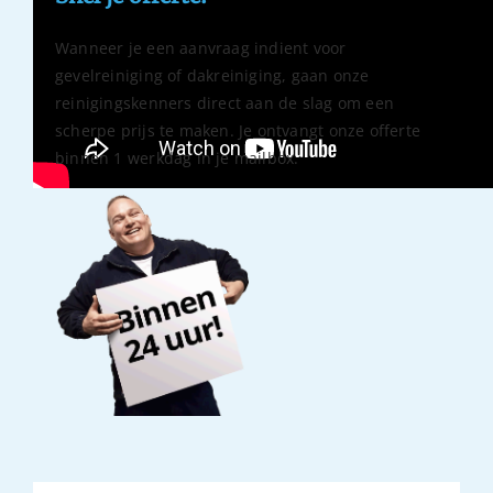
Wanneer je een aanvraag indient voor
gevelreiniging of dakreiniging, gaan onze
reinigingskenners direct aan de slag om een
scherpe prijs te maken. Je ontvangt onze offerte
binnen 1 werkdag in je mailbox.