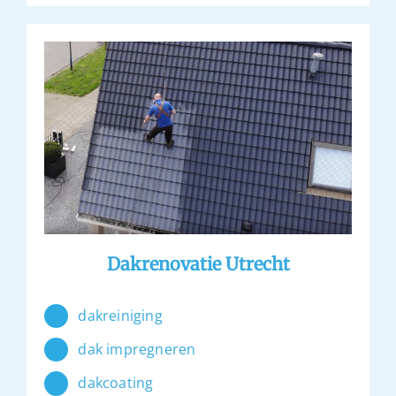
Dakrenovatie Utrecht
dakreiniging
dak impregneren
dakcoating