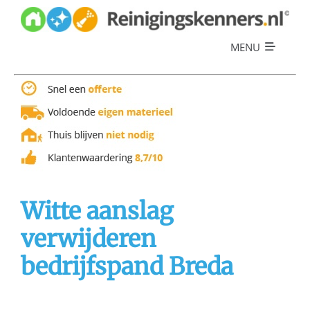
Skip
to
content
MENU
Diensten
Referenties
Over ons
Offerte
Witte aanslag
verwijderen
bedrijfspand Breda