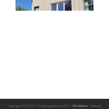
Copyright 2016-2017 reinigingskenners.nl © |
Disclaimer
| Identity