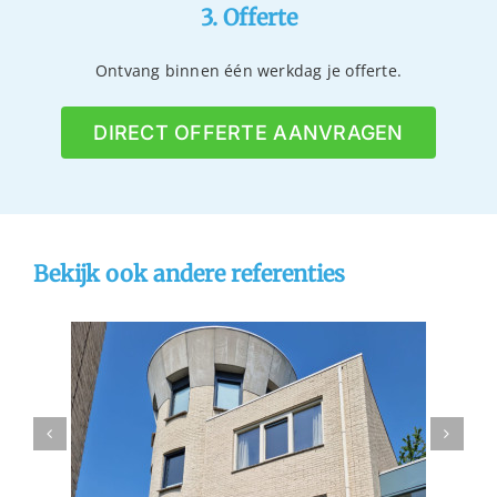
3. Offerte
Ontvang binnen één werkdag je offerte.
DIRECT OFFERTE AANVRAGEN
Bekijk ook andere referenties
hoek
Gevelrenovatie Dordrecht
n
gevelreiniging
referentie
stralen