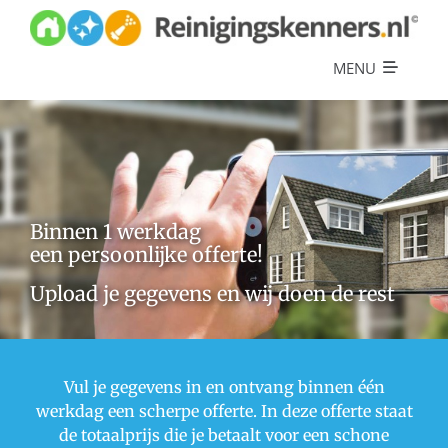
Skip
to
content
MENU
Diensten
Referenties
Over ons
Binnen 1 werkdag
Offerte
een persoonlijke offerte!
Upload je gegevens en wij doen de rest
Vul je gegevens in en ontvang binnen één
werkdag een scherpe offerte. In deze offerte staat
de totaalprijs die je betaalt voor een schone