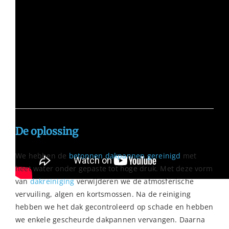
Vraag hier een vrijblijvende offerte aan voor jouw pand!
De oplossing
We hebben de
betonnen dakpannen gereinigd
met
heet water onder gepaste tot hoge druk. Met deze vorm
van
dakreiniging
verwijderen we de atmosferische
vervuiling, algen en kortsmossen. Na de reiniging
hebben we het dak gecontroleerd op schade en hebben
we enkele gescheurde dakpannen vervangen. Daarna