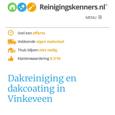
Skip
to
content
MENU
Diensten
Referenties
Over ons
Offerte
Dakreiniging en
dakcoating in
Vinkeveen