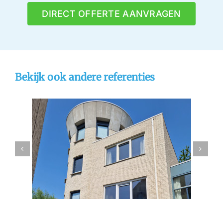
DIRECT OFFERTE AANVRAGEN
Bekijk ook andere referenties
hoek
Gevelrenovatie Dordrecht
n
gevelreiniging
referentie
stralen