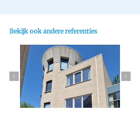
Bekijk ook andere referenties
hoek
Gevelrenovatie Dordrecht
n
gevelreiniging
referentie
stralen