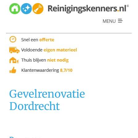
Skip
to
content
MENU
Diensten
Referenties
Over ons
Offerte
Gevelrenovatie
Dordrecht