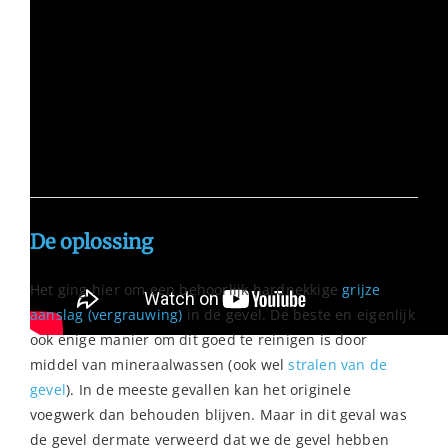
Vraag hier een vrijblijvende offerte aan voor jouw pand!
De oplossing
Het ging hier om een behoorlijk hardnekkige
grijze
aanslag (vergrauwing)
in de gevel. De beste en eigenlijk
ook enige manier om dit goed te reinigen is door
middel van mineraalwassen (ook wel
stralen van de
gevel
). In de meeste gevallen kan het originele
voegwerk dan behouden blijven. Maar in dit geval was
de gevel dermate verweerd dat we de gevel hebben