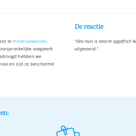
De reactie
eze te
mineraalwassen
.
“Ons huis is enorm opgefrist! 
oorspronkelijke voegwerk
uitgevoerd.
“
gedroogd hebben we
 mooi en zijn ze beschermd
pen: