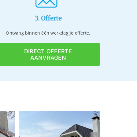
3. Offerte
Ontvang binnen één werkdag je offerte.
DIRECT OFFERTE
AANVRAGEN
Gevelrenovatie en
Dakcoa
ating