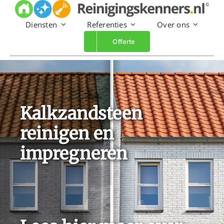
Skip
to
Diensten
Referenties
Over ons
content
Offerte
Kalkzandsteen
reinigen en
impregneren