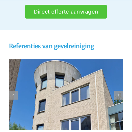
Direct offerte aanvragen
Referenties van gevelreiniging
Gevelrenovatie Dordrecht
gevelreiniging
referentie
stralen