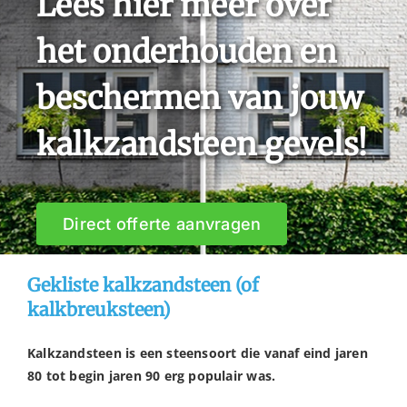
Lees hier meer over
het onderhouden en
beschermen van jouw
kalkzandsteen gevels!
Direct offerte aanvragen
Gekliste kalkzandsteen (of
kalkbreuksteen)
Kalkzandsteen is een steensoort die vanaf eind jaren
80 tot begin jaren 90 erg populair was.