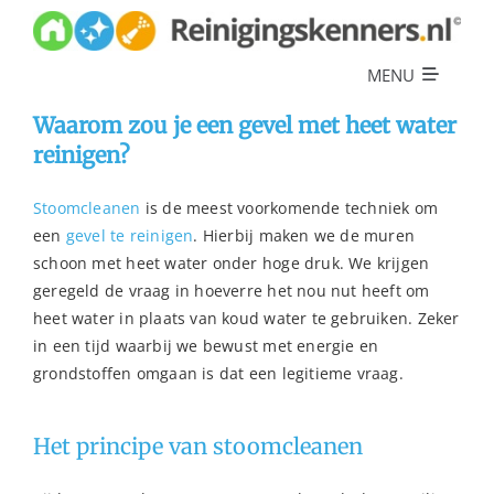
Skip
to
content
MENU
Waarom zou je een gevel met heet water
Diensten
reinigen?
Referenties
Stoomcleanen
is de meest voorkomende techniek om
Over ons
een
gevel te reinigen
. Hierbij maken we de muren
schoon met heet water onder hoge druk. We krijgen
Offerte
geregeld de vraag in hoeverre het nou nut heeft om
heet water in plaats van koud water te gebruiken. Zeker
in een tijd waarbij we bewust met energie en
grondstoffen omgaan is dat een legitieme vraag.
Het principe van stoomcleanen