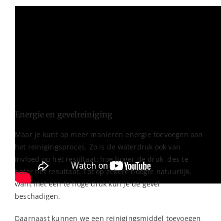
Het verschil tussen koud en heet water is duidelijk te zien.
Energie en gevelreiniging
Maar je kunt op meer manieren energie toevoegen aan
het reinigingsproces. Zo is de waterdruk ook van
invloed op het resultaat: hoe hoger de druk, des te
beter het resultaat. Tot op zekere hoogte natuurlijk,
want met een te hoge druk kun je de gevel
beschadigen.
Daarnaast kunnen we een reinigingsmiddel toevoegen