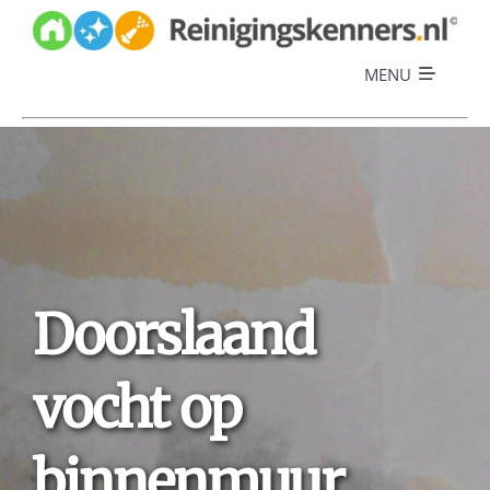
Skip
to
content
MENU
Diensten
Referenties
Over ons
Offerte
Doorslaand
vocht op
binnenmuur