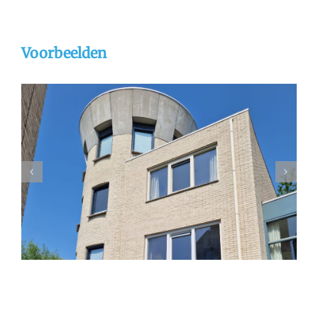
Voorbeelden
Gevelrenovatie Dordrecht
gevelreiniging
referentie
stralen