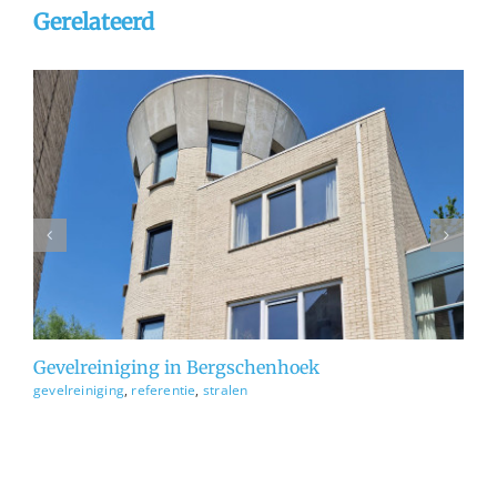
Gerelateerd
gevelreiniging
referentie
stralen
Gevelreiniging in Bergschenhoek
Ge
gevelreiniging
,
referentie
,
stralen
ge