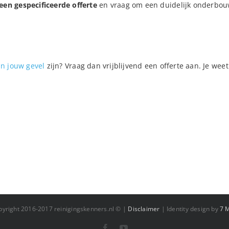
een gespecificeerde offerte
en vraag om een duidelijk onderbouwi
an jouw gevel
zijn? Vraag dan vrijblijvend een offerte aan. Je we
pyright 2016-2017 reinigingskenners.nl © |
Disclaimer
| Identity design by
7 
Facebook
YouTube