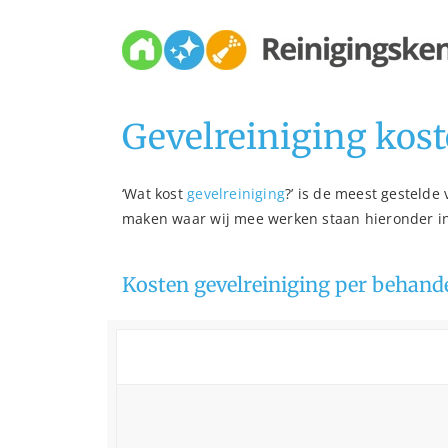
Skip
to
content
Gevelreiniging kos
‘Wat kost
gevelreiniging
?’ is de meest gestelde
maken waar wij mee werken staan hieronder i
Kosten gevelreiniging per behand