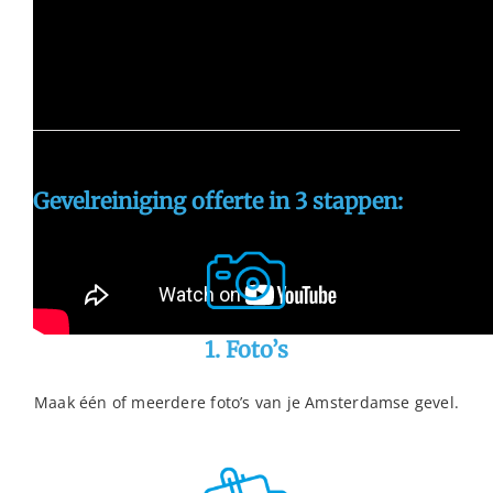
Gevelreiniging offerte in 3 stappen:
1. Foto’s
Maak één of meerdere foto’s van je Amsterdamse gevel.