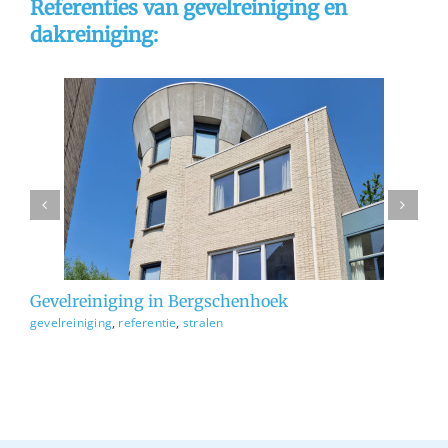
Referenties van gevelreiniging en
dakreiniging:
n
gevelreiniging
referentie
stralen
Gevelreiniging in Bergschenhoek
Ge
gevelreiniging
,
referentie
,
stralen
ge