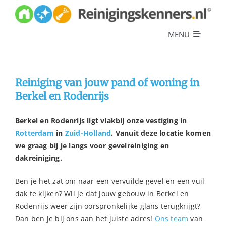
Skip
to
content
MENU
Diensten
Referenties
Reiniging van jouw pand of woning in
Berkel en Rodenrijs
Over ons
Berkel en Rodenrijs ligt vlakbij onze vestiging in
Offerte
Rotterdam
in
Zuid-Holland
. Vanuit deze locatie komen
we graag bij je langs voor gevelreiniging en
dakreiniging.
Ben je het zat om naar een vervuilde gevel en een vuil
dak te kijken? Wil je dat jouw gebouw in Berkel en
Rodenrijs weer zijn oorspronkelijke glans terugkrijgt?
Dan ben je bij ons aan het juiste adres!
Ons team
van