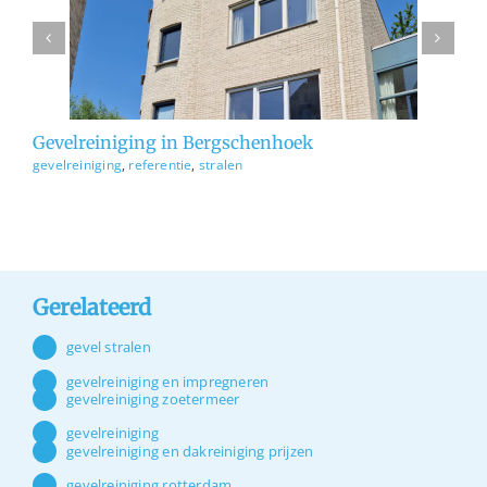
n
gevelreiniging
referentie
stralen
Gevelreiniging in Bergschenhoek
Ge
gevelreiniging
,
referentie
,
stralen
ge
Gerelateerd
gevel stralen
gevelreiniging en impregneren
gevelreiniging zoetermeer
gevelreiniging
gevelreiniging en dakreiniging prijzen
gevelreiniging rotterdam