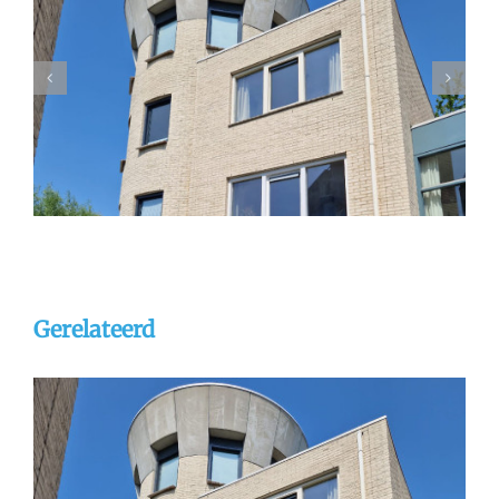
Gevelrenovatie Dordrecht
gevelreiniging
referentie
stralen
Gerelateerd