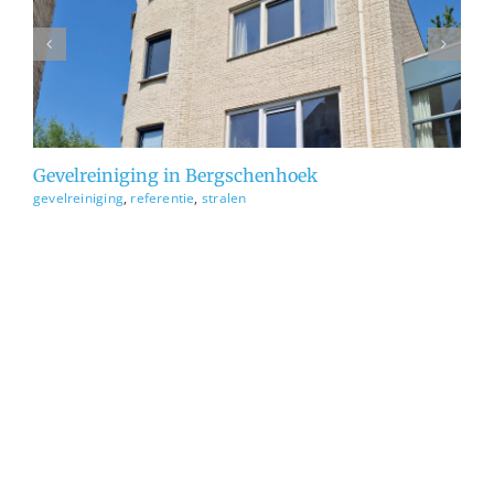
gevelreiniging
referentie
stralen
Gevelreiniging in Bergschenhoek
Ge
gevelreiniging
,
referentie
,
stralen
ge