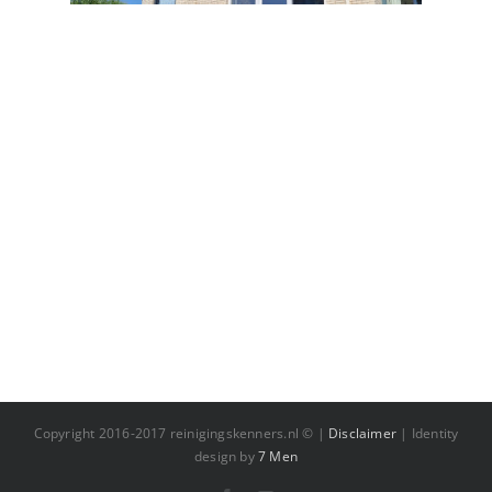
Copyright 2016-2017 reinigingskenners.nl © |
Disclaimer
| Identity
design by
7 Men