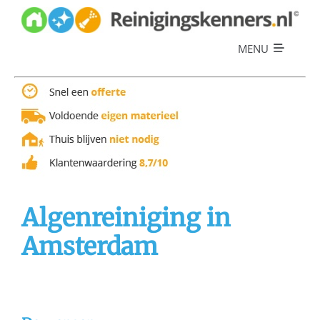
Skip
to
content
MENU
Diensten
Referenties
Over ons
Offerte
Algenreiniging in
Amsterdam