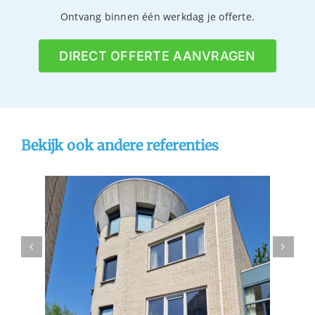
Ontvang binnen één werkdag je offerte.
DIRECT OFFERTE AANVRAGEN
Bekijk ook andere referenties
hoek
Gevelrenovatie Dordrecht
n
gevelreiniging
referentie
stralen