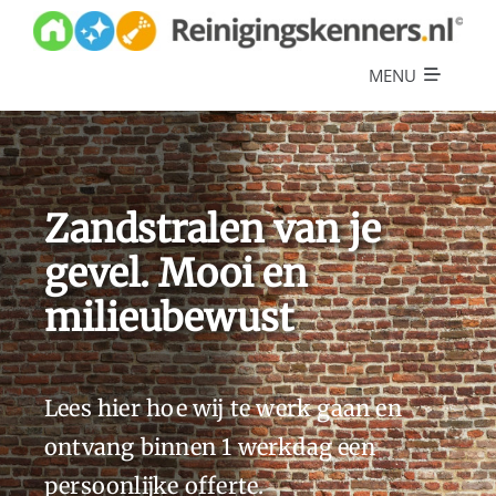
Skip
to
content
MENU
Diensten
Referenties
Zandstralen van je
Over ons
gevel. Mooi en
Offerte
milieubewust
Lees hier hoe wij te werk gaan en
ontvang binnen 1 werkdag een
persoonlijke offerte.