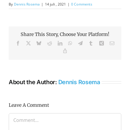
By
Dennis Rosema
|
14 juli , 2021
|
0 Comments
Share This Story, Choose Your Platform!
Facebook
X
Bluesky
Reddit
LinkedIn
WhatsApp
Telegram
Tumblr
Xing
Email
Copy
Link
About the Author:
Dennis Rosema
Leave A Comment
Comment