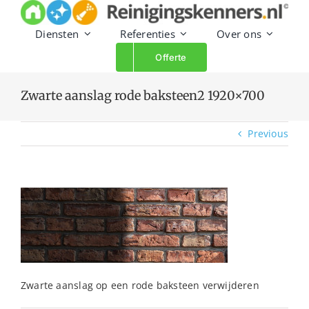
Skip
to
Diensten
Referenties
Over ons
content
Offerte
Zwarte aanslag rode baksteen2 1920×700
Previous
Zwarte aanslag op een rode baksteen verwijderen