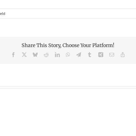
voor
eld
vanadium
gevelreiniging
Share This Story, Choose Your Platform!
Facebook
X
Bluesky
Reddit
LinkedIn
WhatsApp
Telegram
Tumblr
Xing
Email
Copy
Link