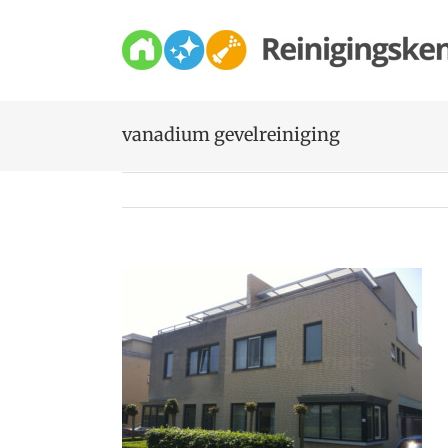
Skip
to
content
vanadium gevelreiniging