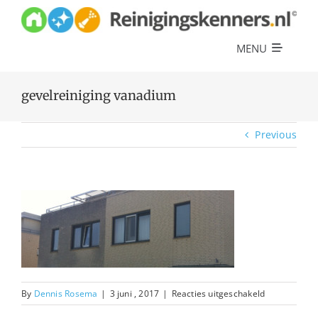
Skip
to
content
MENU
Diensten
gevelreiniging vanadium
Referenties
Previous
Over ons
Offerte
voor
By
Dennis Rosema
|
3 juni , 2017
|
Reacties uitgeschakeld
gevelreinigi