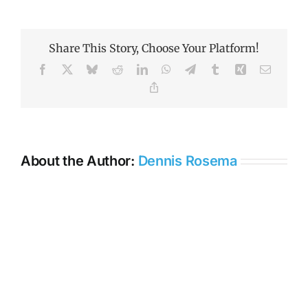
vanadium
Share This Story, Choose Your Platform!
Facebook
X
Bluesky
Reddit
LinkedIn
WhatsApp
Telegram
Tumblr
Xing
Email
Copy
Link
About the Author:
Dennis Rosema