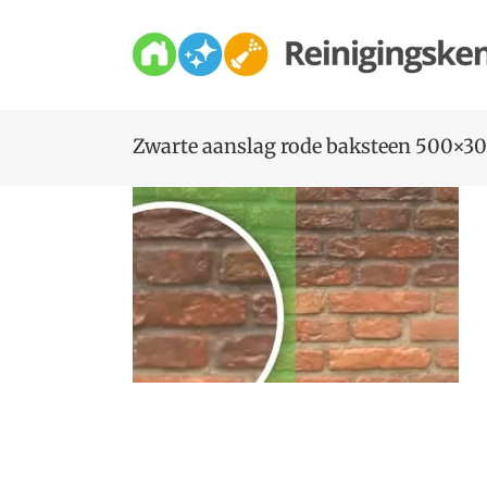
Skip
to
content
Zwarte aanslag rode baksteen 500×3