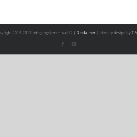
pyright 2016-2017 reinigingskenners.nl © |
Disclaimer
| Identity design by
7 
Facebook
YouTube