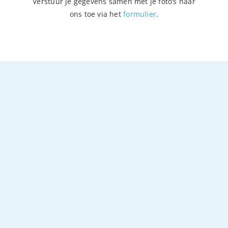
Verstuur je gegevens samen met je foto’s naar
ons toe via het
formulier
.
Gevelreiniging en
Gevelrenovatie en
dakreiniging in
gevelreiniging in Di
Leidschendam
gevelreiniging
referentie
dakreiniging
gevelreiniging
stoomcleanen
stralen
referentie
stralen