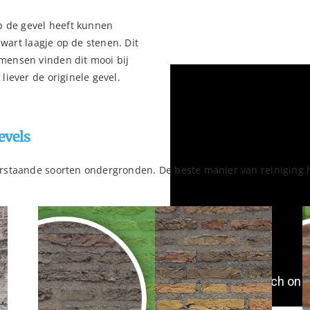
p de gevel heeft kunnen
zwart laagje op de stenen. Dit
mensen vinden dit mooi bij
iever de originele gevel.
evels
rstaande soorten ondergronden. De beste manier van reiniging h