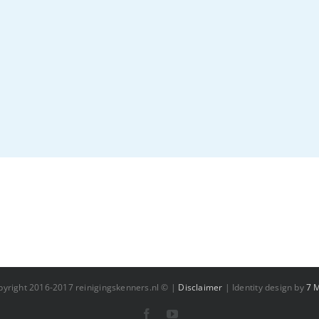
Verf verwijderen gevel in
Gevelrenovatie
Baarn
Hellevoetsluis
gevelreiniging
referentie
stralen
gevelreiniging
referentie
st
pyright 2016-2017 reinigingskenners.nl © |
Disclaimer
| Identity design by
7 
Facebook
YouTube