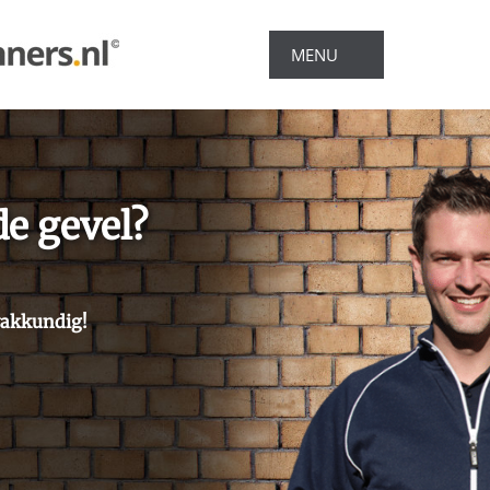
MENU
Diensten
Referenties
de gevel?
Over ons
vakkundig!
Offerte