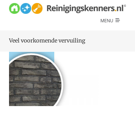
Skip
to
content
MENU
Diensten
Veel voorkomende vervuiling
Referenties
Over ons
Offerte