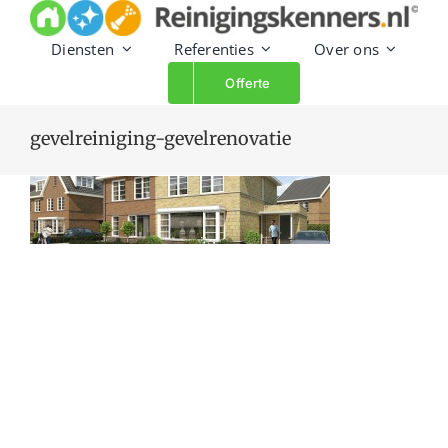
Skip
to
Diensten
Referenties
Over ons
content
Offerte
gevelreiniging-gevelrenovatie