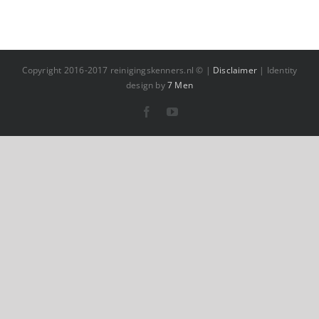
Copyright 2016-2017 reinigingskenners.nl © |
Disclaimer
| Identity
design by
7 Men
Facebook
YouTube