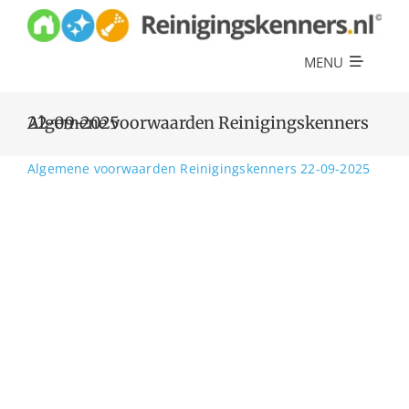
Skip
to
content
MENU
Diensten
Algemene voorwaarden Reinigingskenners 22-09-2025
Referenties
Algemene voorwaarden Reinigingskenners 22-09-2025
Over ons
Offerte