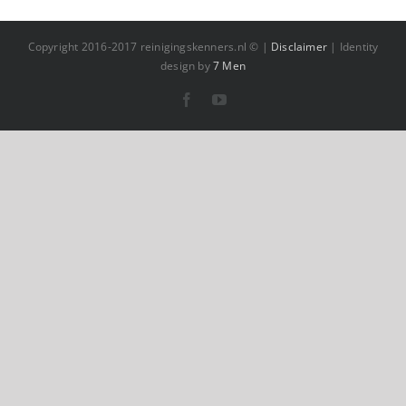
Copyright 2016-2017 reinigingskenners.nl © |
Disclaimer
| Identity
design by
7 Men
Facebook
YouTube