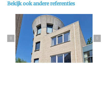
Bekijk ook andere referenties
hoek
Gevelrenovatie Dordrecht
n
gevelreiniging
referentie
stralen