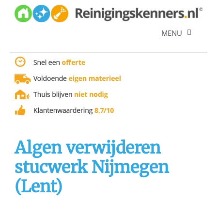
Skip
to
content
MENU
Diensten
Referenties
Over ons
Offerte
Algen verwijderen
stucwerk Nijmegen
(Lent)