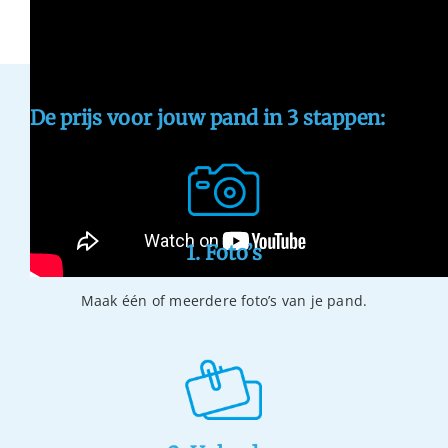
De prijs voor jouw pand in 3 stappen:
1. Foto’s
Maak één of meerdere foto’s van je pand.