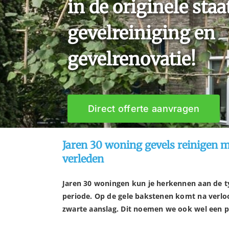
in de originele sta
gevelreiniging en
gevelrenovatie!
Direct offerte aanvragen
Jaren 30 woning gevels reinigen m
verleden
Jaren 30 woningen kun je herkennen aan de ty
periode. Op de gele bakstenen komt na verloop
zwarte aanslag. Dit noemen we ook wel een p