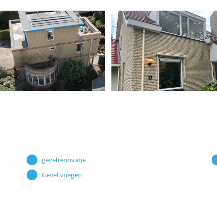
Gevelreiniging en
Gevelrenovatie en
dakreiniging in
gevelreiniging in Di
Leidschendam
gevelreiniging
referentie
dakreiniging
gevelreiniging
stoomcleanen
stralen
referentie
stralen
gevelrenovatie
Gevel voegen