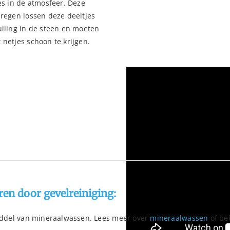
es in de atmosfeer. Deze
 regen lossen deze deeltjes
uiling in de steen en moeten
 netjes schoon te krijgen.
In de bovenstaande video kun j
mineraalwassen. Deze techniek
ren door gevelreiniging:
 middel van mineraalwassen. Lees meer over
mineraalwassen
of bek