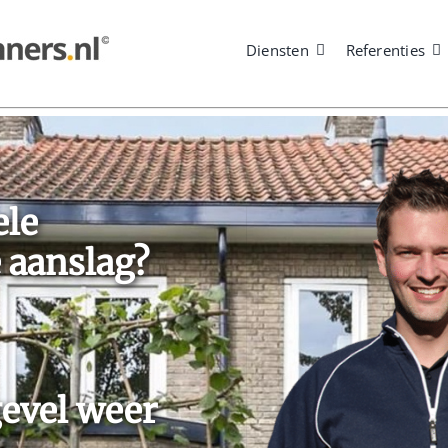
Diensten
Referenties
ele
 aanslag?
evel weer