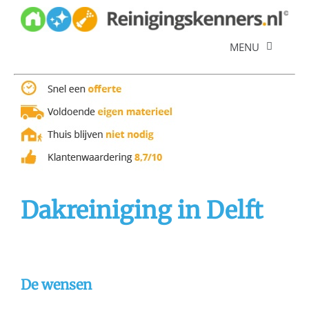
Skip
to
content
MENU
Diensten
Referenties
Over ons
Offerte
Dakreiniging in Delft
De wensen