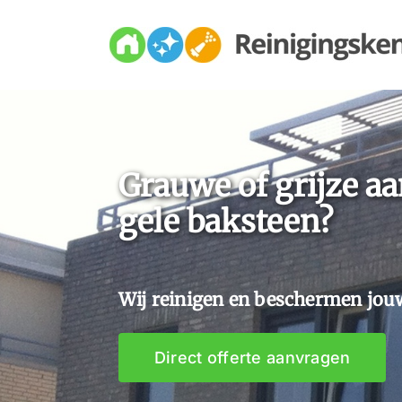
Skip
to
content
Grauwe of grijze aa
gele baksteen?
Wij reinigen en beschermen jou
Direct offerte aanvragen