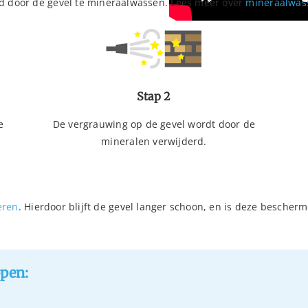
d door de gevel te mineraalwassen. Lees meer over
mineraalwas
Stap 2
e
De vergrauwing op de gevel wordt door de
mineralen verwijderd.
eren
. Hierdoor blijft de gevel langer schoon, en is deze bescher
ppen: