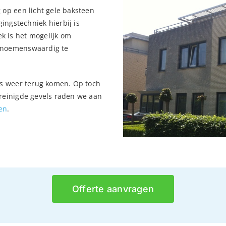
 op een licht gele baksteen
ingstechniek hierbij is
ek is het mogelijk om
d noemenswaardig te
aas weer terug komen. Op toch
ereinigde gevels raden we aan
en
.
Offerte aanvragen