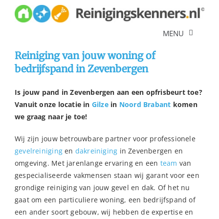
Skip
to
content
MENU
Reiniging van jouw woning of
Diensten
bedrijfspand in Zevenbergen
Referenties
Is jouw pand in Zevenbergen aan een opfrisbeurt toe?
Over ons
Vanuit onze locatie in
Gilze
in
Noord Brabant
komen
we graag naar je toe!
Offerte
Wij zijn jouw betrouwbare partner voor professionele
gevelreiniging
en
dakreiniging
in Zevenbergen en
omgeving. Met jarenlange ervaring en een
team
van
gespecialiseerde vakmensen staan wij garant voor een
grondige reiniging van jouw gevel en dak. Of het nu
gaat om een particuliere woning, een bedrijfspand of
een ander soort gebouw, wij hebben de expertise en