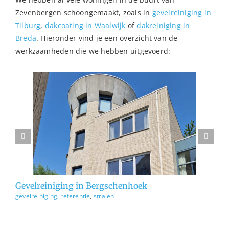
Zevenbergen schoongemaakt, zoals in
gevelreiniging in
Tilburg
,
dakcoating in Waalwijk
of
dakreiniging in
Breda
. Hieronder vind je een overzicht van de
werkzaamheden die we hebben uitgevoerd:
n
gevelreiniging
referentie
stralen
Gevelreiniging in Bergschenhoek
Ge
gevelreiniging
,
referentie
,
stralen
ge