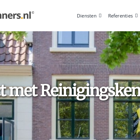
Diensten
Referenties
t met Reinigingsken