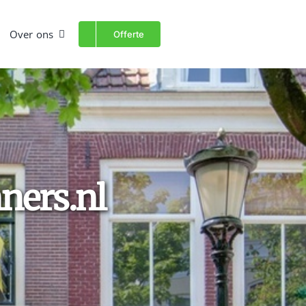
Over ons
Offerte
ners.nl